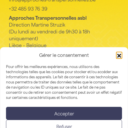
+32 485 93 76 39
Approches Transpersonnelles asbl
Direction Martine Struzik
(Du lundi au vendredi de 9h30 à 18h
uniquement)
Liège – Belgique
Gérer le consentement
La Conscience
Pour offrir les meilleures expériences, nous utilisons des
technologies telles que les cookies pour stocker et/ou accéder aux
informations des appareils. Le fait de consentir à ces technologies
Infos pratiques
nous permettra de traiter des données telles que le comportement
Billetterie
de navigation ou les ID uniques sur ce site. Le fait de ne pas
consentir ou de retirer son consentement peut avoir un effet négatif
Replays
sur certaines caractéristiques et fonctions.
Contact
Accepter
Refuser
©
La Conscience
- Site
scalp.agency