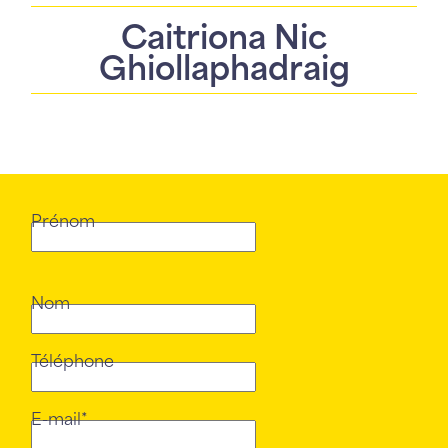
Caitriona Nic
Ghiollaphadraig
Prénom
Nom
Téléphone
E-mail*